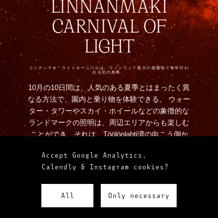
LINNANMÄKI
CARNIVAL OF
LIGHT
リンナンマキ・ライトカーニバルは、フィンランド最大の遊園地で毎年行わ
れる光の祭典。
10月の10日間は、人気のある夏季とはまったく異
なる方法で、園内と乗り物を体験できる。 ウォー
ター・タワーやスカイ・ホイールなどの象徴的な
ランドマークの照明は、周辺エリアからも楽しむ
ことができ、それは、Töölönlahti湾の向こう側か
らですら可能。Sun Effectsは、ライトカーニバル
Accept Google Analytics,
の10周年を記念する、2015年の開催以来、ライト
Calendly & Instagram cookies?
アート・コンテンツ、インスタレーション、全体
的な照明の設計と制作を行っています。
All
Only necessary
LESS WOW