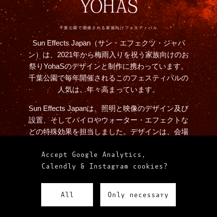
YOHAS
千葉公園で開催される家族向けフェスティバル
Sun Effects Japan（サン・エフェクツ・ジャパ
ン）は、2021年から梅雨入りを祝う家族向けのお
祭りYohaSのデザインと制作に携わっています。
千葉公園で毎年開催されるこのフェスティバルの
人気は、年々高まっています。
Sun Effects Japanは、照明と映像のデザイン及び
設置、そしてパイロやウォーター・エフェクトな
どの特殊効果を担当しました。デザインは、会場
と共鳴するYohaSのユニークなビジュアルを創り
Accept Google Analytics,
出すという野心に導かれています。
Calendly & Instagram cookies?
All
Only necessary
LESS WOW